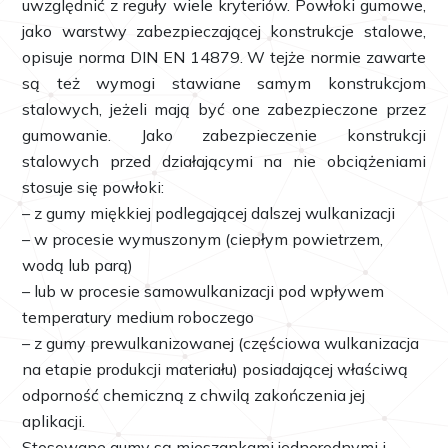
uwzględnić z reguły wiele kryteriów. Powłoki gumowe,
jako warstwy zabezpieczającej konstrukcje stalowe,
opisuje norma DIN EN 14879. W tejże normie zawarte
są też wymogi stawiane samym konstrukcjom
stalowych, jeżeli mają być one zabezpieczone przez
gumowanie. Jako zabezpieczenie konstrukcji
stalowych przed działającymi na nie obciążeniami
stosuje się powłoki:
– z gumy miękkiej podlegającej dalszej wulkanizacji
– w procesie wymuszonym (ciepłym powietrzem,
wodą lub parą)
– lub w procesie samowulkanizacji pod wpływem
temperatury medium roboczego
– z gumy prewulkanizowanej (częściowa wulkanizacja
na etapie produkcji materiału) posiadającej właściwą
odporność chemiczną z chwilą zakończenia jej
aplikacji.
Stosowane gumy są mieszankami jednorodnymi i